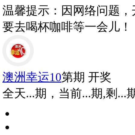
温馨提示：因网络问题，
要去喝杯咖啡等一会儿！
澳洲幸运10
第
期 开奖
全天
...
期，当前
...
期,剩
...