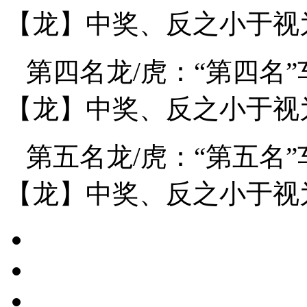
【龙】中奖、反之小于视
第四名龙/虎：“第四名”
【龙】中奖、反之小于视
第五名龙/虎：“第五名”
【龙】中奖、反之小于视