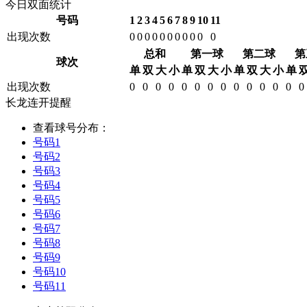
今日双面统计
号码
1
2
3
4
5
6
7
8
9
10
11
出现次数
0
0
0
0
0
0
0
0
0
0
0
总和
第一球
第二球
第
球次
单
双
大
小
单
双
大
小
单
双
大
小
单
出现次数
0
0
0
0
0
0
0
0
0
0
0
0
0
0
长龙连开提醒
查看球号分布：
号码1
号码2
号码3
号码4
号码5
号码6
号码7
号码8
号码9
号码10
号码11