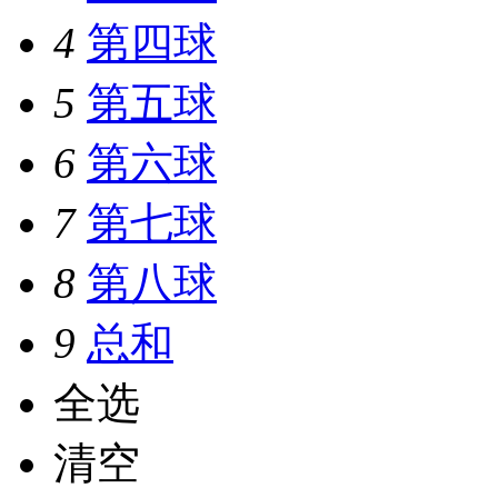
4
第四球
5
第五球
6
第六球
7
第七球
8
第八球
9
总和
全选
清空