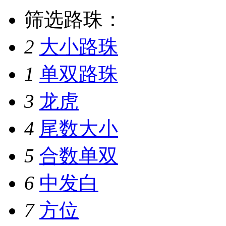
筛选路珠：
2
大小路珠
1
单双路珠
3
龙虎
4
尾数大小
5
合数单双
6
中发白
7
方位