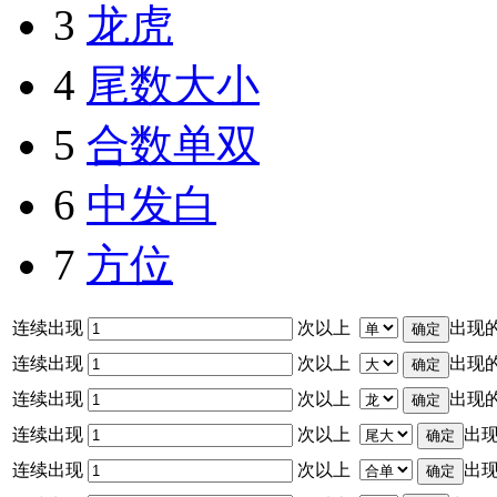
3
龙虎
4
尾数大小
5
合数单双
6
中发白
7
方位
连续出现
次以上
出现
连续出现
次以上
出现
连续出现
次以上
出现
连续出现
次以上
出现
连续出现
次以上
出现