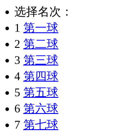
选择名次：
1
第一球
2
第二球
3
第三球
4
第四球
5
第五球
6
第六球
7
第七球