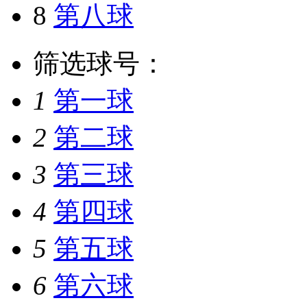
8
第八球
筛选球号：
1
第一球
2
第二球
3
第三球
4
第四球
5
第五球
6
第六球