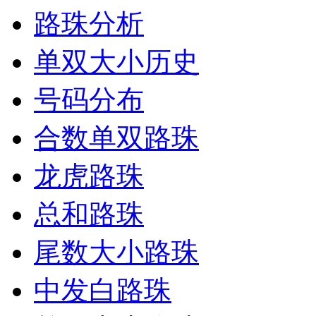
路珠分析
单双大小历史
号码分布
合数单双路珠
龙虎路珠
总和路珠
尾数大小路珠
中发白路珠