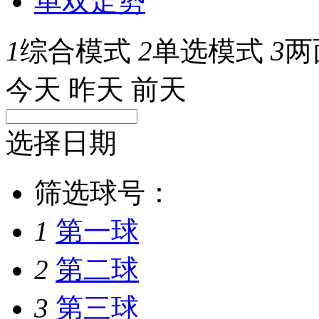
单双走势
1
综合模式
2
单选模式
3
两
今天
昨天
前天
选择日期
筛选球号：
1
第一球
2
第二球
3
第三球