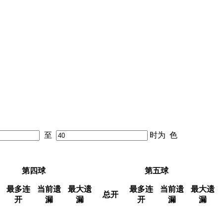
至
时为
色
第四球
第五球
最多连
当前遗
最大遗
最多连
当前遗
最大遗
总开
开
漏
漏
开
漏
漏