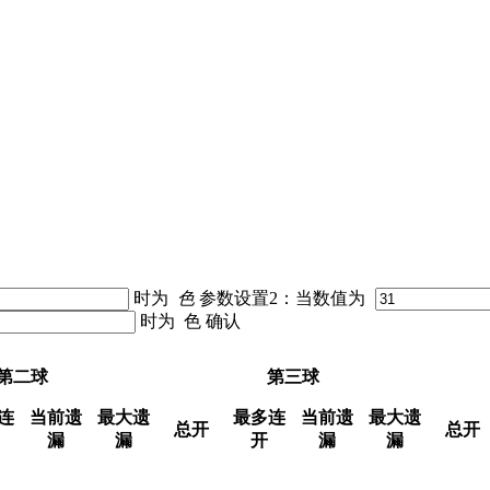
时为
色
参数设置2：当数值为
时为
色
确认
第二球
第三球
连
当前遗
最大遗
最多连
当前遗
最大遗
总开
总开
漏
漏
开
漏
漏