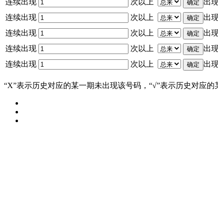
连续出现
次以上
出现
连续出现
次以上
出现
连续出现
次以上
出现
连续出现
次以上
出现
连续出现
次以上
出现
“X”表示历史对应的某一期未出现该号码，“√”表示历史对应