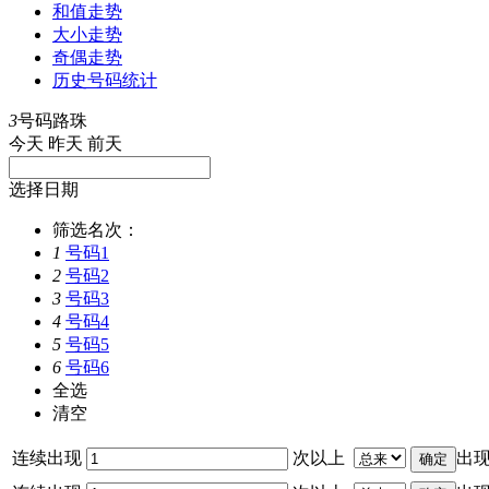
和值走势
大小走势
奇偶走势
历史号码统计
3
号码路珠
今天
昨天
前天
选择日期
筛选名次：
1
号码1
2
号码2
3
号码3
4
号码4
5
号码5
6
号码6
全选
清空
连续出现
次以上
出现