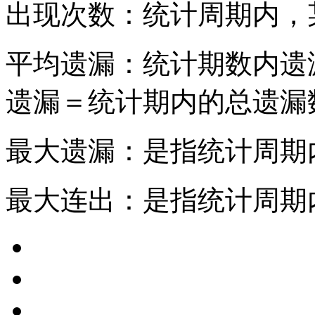
出现次数：统计周期内，
平均遗漏：统计期数内遗
遗漏＝统计期内的总遗漏数
最大遗漏：是指统计周期
最大连出：是指统计周期