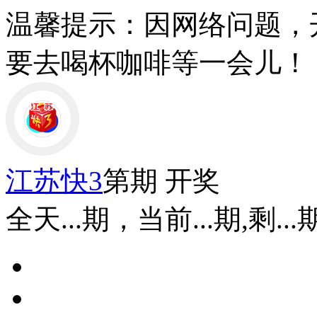
温馨提示：因网络问题，
要去喝杯咖啡等一会儿！
江苏快3
第
期 开奖
全天
...
期，当前
...
期,剩
...