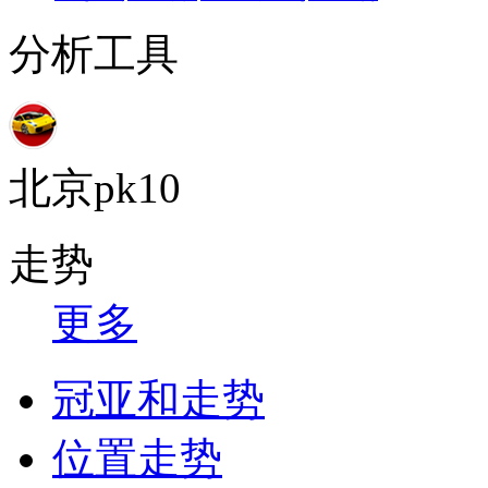
分析工具
北京pk10
走势
更多
冠亚和走势
位置走势