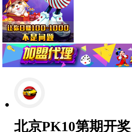
北京PK10第
期开奖