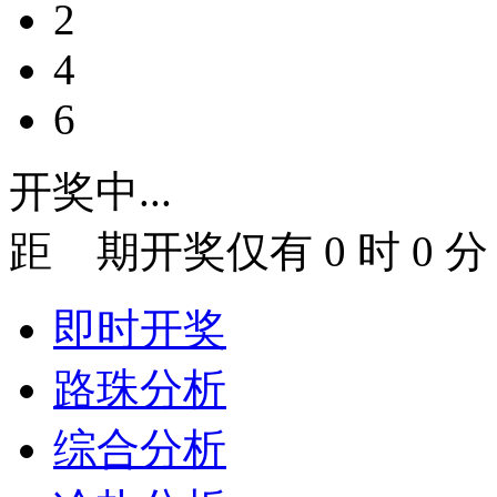
2
4
6
开奖中...
距
期开奖仅有
0
时
0
分
即时开奖
路珠分析
综合分析