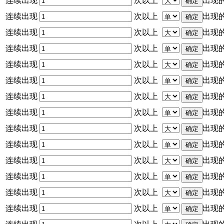
连续出现
次以上
出现
连续出现
次以上
出现
连续出现
次以上
出现
连续出现
次以上
出现
连续出现
次以上
出现
连续出现
次以上
出现
连续出现
次以上
出现
连续出现
次以上
出现
连续出现
次以上
出现
连续出现
次以上
出现
连续出现
次以上
出现
连续出现
次以上
出现
连续出现
次以上
出现
连续出现
次以上
出现