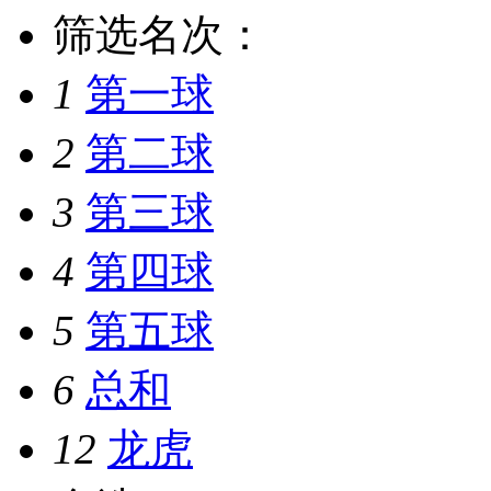
筛选名次：
1
第一球
2
第二球
3
第三球
4
第四球
5
第五球
6
总和
12
龙虎