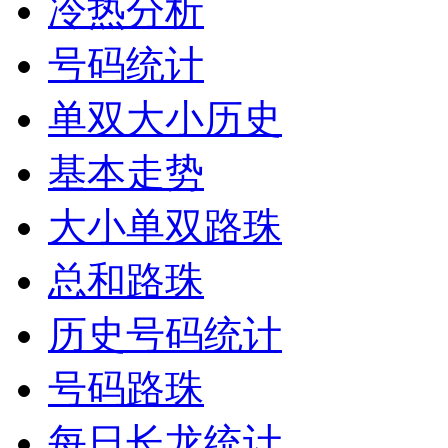
冷热分析
号码统计
单双大小历史
基本走势
大小单双路珠
总和路珠
历史号码统计
号码路珠
每日长龙统计