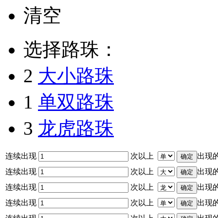
清空
选择路珠：
2
大小路珠
1
单双路珠
3
龙虎路珠
连续出现
次以上
出现
连续出现
次以上
出现
连续出现
次以上
出现
连续出现
次以上
出现