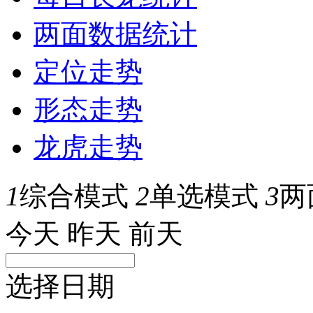
两面数据统计
定位走势
形态走势
龙虎走势
1
综合模式
2
单选模式
3
两
今天
昨天
前天
选择日期