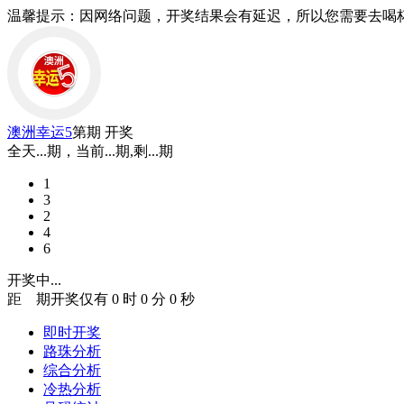
温馨提示：因网络问题，开奖结果会有延迟，所以您需要去喝
澳洲幸运5
第
期 开奖
全天
...
期，当前
...
期,剩
...
期
1
3
2
4
6
开奖中...
距
期开奖仅有
0
时
0
分
0
秒
即时开奖
路珠分析
综合分析
冷热分析